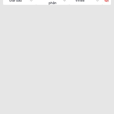
Giải đấu
Vin88
phân