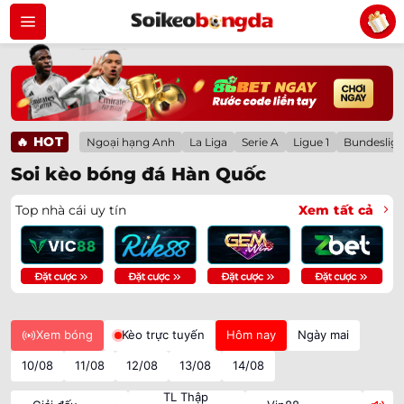
Bỏ
qua
nội
dung
🔥 HOT
Ngoại hạng Anh
La Liga
Serie A
Ligue 1
Bundeslig
Soi kèo bóng đá Hàn Quốc
Top nhà cái uy tín
Xem tất cả
Xem bóng
Kèo trực tuyến
Hôm nay
Ngày mai
10/08
11/08
12/08
13/08
14/08
TL Thập