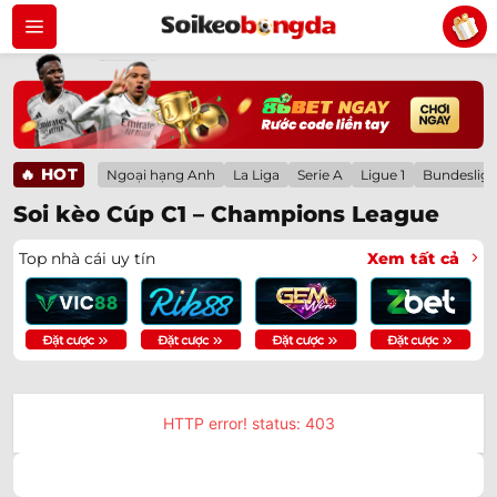
Bỏ
qua
nội
dung
🔥 HOT
Ngoại hạng Anh
La Liga
Serie A
Ligue 1
Bundeslig
Soi kèo Cúp C1 – Champions League
Top nhà cái uy tín
Xem tất cả
HTTP error! status: 403