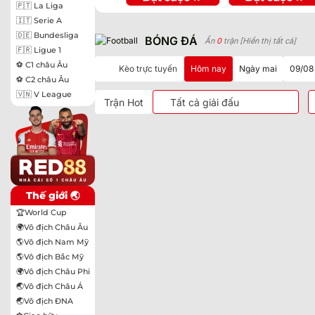
🇵🇹 La Liga
🇮🇹 Serie A
🇩🇪 Bundesliga
BÓNG ĐÁ
Ẩn
0
trận
[Hiển thị tất cả]
🇫🇷 Ligue 1
⚽ C1 châu Âu
Kèo trực tuyến
Hôm nay
Ngày mai
09/08
⚽ C2 châu Âu
🇻🇳 V League
Trận Hot
Tất cả giải đấu
Thế giới 🌏
🏆World Cup
🌍️Vô địch Châu Âu
🌎️️Vô địch Nam Mỹ
🌎️Vô địch Bắc Mỹ
🌍️️Vô địch Châu Phi
🌏️️Vô địch Châu Á
🌏️️Vô địch ĐNA