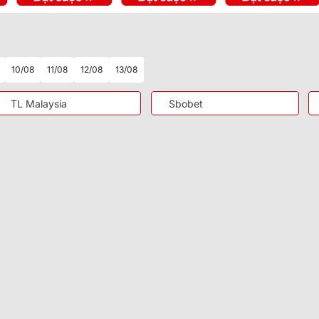
10/08
11/08
12/08
13/08
TL Malaysia
Sbobet