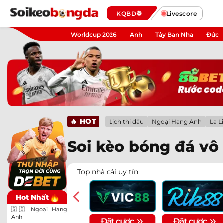
Bỏ
KQBD
Livescore
qua
nội
Worldcup 2026
Anh
Tây Ban Nha
Đức
dung
🔥 HOT
Lịch thi đấu
Ngoại Hạng Anh
La L
Soi kèo bóng đá vô
Top nhà cái uy tín
Hot Nhất
🇬🇧 Ngoại Hạng
Anh