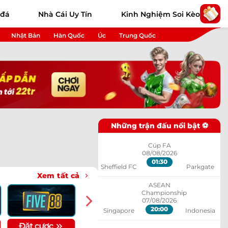
 đá
Nhà Cái Uy Tín
Kinh Nghiệm Soi Kèo
Nhật Bản
Hàn Quốc
Úc
Trung Quốc
Những trận đấu nổi bật ⚽️
Cúp FA
08/08/2026
01:30
Sheffield FC
Parkgate
Xem tất cả
ASEAN
Championship
07/08/2026
20:00
Singapore
Indonesia