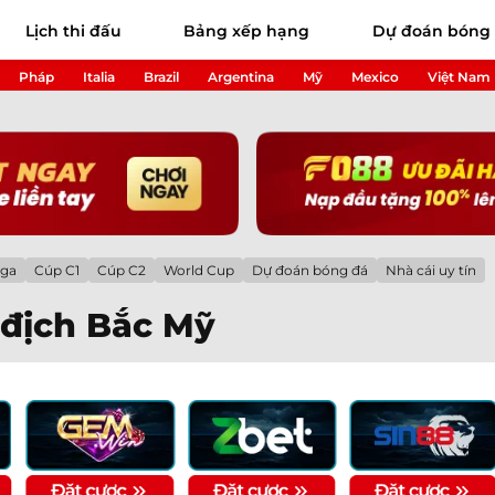
Lịch thi đấu
Bảng xếp hạng
Dự đoán bóng
Pháp
Italia
Brazil
Argentina
Mỹ
Mexico
Việt Nam
iga
Cúp C1
Cúp C2
World Cup
Dự đoán bóng đá
Nhà cái uy tín
 địch Bắc Mỹ