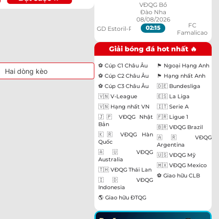
VĐQG Bồ
Đào Nha
08/08/2026
FC
02:15
GD Estoril-Praia
Famalicao
Giải bóng đá hot nhất 🔥
⚽️ Cúp C1 Châu Âu
🏴󠁧󠁢󠁥󠁮󠁧󠁿 Ngoại Hạng Anh
Hai dòng kèo
⚽️ Cúp C2 Châu Âu
🏴󠁧󠁢󠁥󠁮󠁧󠁿 Hạng nhất Anh
⚽️ Cúp C3 Châu Âu
🇩🇪 Bundesliga
🇻🇳 V-League
🇪🇸 La Liga
🇻🇳 Hạng nhất VN
🇮🇹 Serie A
🇯🇵 VĐQG Nhật
🇫🇷 Ligue 1
Bản
🇧🇷 VĐQG Brazil
🇰🇷 VĐQG Hàn
🇦🇷 VĐQG
Quốc
Argentina
🇦🇺 VĐQG
🇺🇸 VĐQG Mỹ
Australia
🇲🇽 VĐQG Mexico
🇹🇭 VĐQG Thái Lan
⚽️ Giao hữu CLB
🇮🇩 VĐQG
Indonesia
🌎 Giao hữu ĐTQG