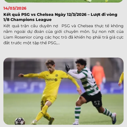
14/03/2026
Kết quả PSG vs Chelsea Ngày 12/3/2026 – Lượt đi vòng
1/8 Champions League
Kết quả trận cầu duyên nợ PSG và Chelsea thực tế không
nằm ngoài dự đoán của giới chuyên môn. Sự non nớt của
Liam Rosenior cùng các học trò đã khiến họ phải trả giá cực
đắt trước một tập thể PSG,...