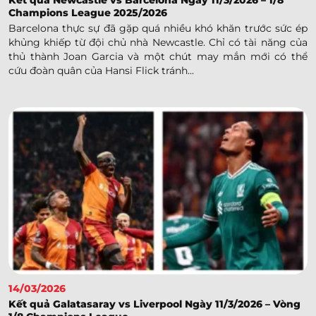
Kết quả Newcastle vs Barcelona Ngày 11/3/2026 – 1/8
Champions League 2025/2026
Barcelona thực sự đã gặp quá nhiều khó khăn trước sức ép
khủng khiếp từ đội chủ nhà Newcastle. Chỉ có tài năng của
thủ thành Joan Garcia và một chút may mắn mới có thể
cứu đoàn quân của Hansi Flick tránh...
14/03/2026
Kết quả Galatasaray vs Liverpool Ngày 11/3/2026 – Vòng