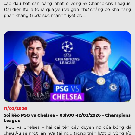
cặp đấu bất cân bằng nhất ở vòng ⅛ Champions League.
Đại diện Italia tỏ ra quá yếu và gần như chẳng có khả năng
phản kháng trước sức mạnh tuyệt đối...
11/03/2026
Soi kèo PSG vs Chelsea – 03h00 -12/03/2026 – Champions
League
PSG vs Chelsea – hai cái tên đầy duyên nợ của bóng đá
châu Âu sẽ một lần nữa tái ngộ trong trận lượt đi vòng 1/8