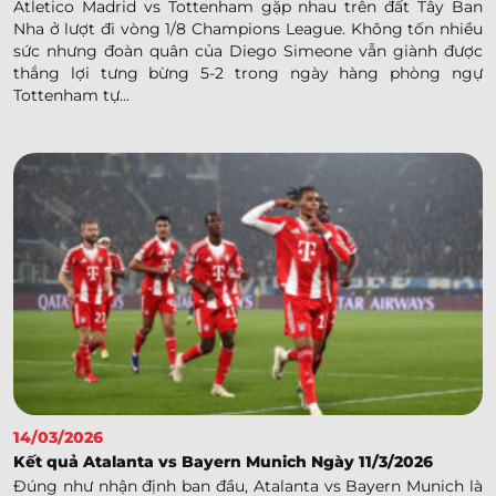
Atletico Madrid vs Tottenham gặp nhau trên đất Tây Ban
Nha ở lượt đi vòng 1/8 Champions League. Không tốn nhiều
sức nhưng đoàn quân của Diego Simeone vẫn giành được
thắng lợi tưng bừng 5-2 trong ngày hàng phòng ngự
Tottenham tự...
14/03/2026
Kết quả Atalanta vs Bayern Munich Ngày 11/3/2026
Đúng như nhận định ban đầu, Atalanta vs Bayern Munich là