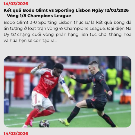
14/03/2026
Kết quả Bodo Glimt vs Sporting Lisbon Ngày 12/03/2026
– Vòng 1/8 Champions League
Bodo Glimt 3-0 Sporting Lisbon thực sự là kết quả bóng đá
ấn tượng ở loạt trận vòng ⅛ Champions League. Đại diện Na
Uy từ chặng cuối vòng phân hạng liên tục chơi thăng hoa
và hứa hẹn sẽ còn tạo ra...
14/03/2026