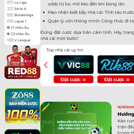
🇵🇹 La Liga
odds từ lúc mở kèo đến khi bóng lăn.
🇮🇹 Serie A
Mẹo nhận biết bẫy nhà cái: Tỉnh táo trước
🇩🇪 Bundesliga
Quản lý vốn thông minh: Công thức đi tiề
🇫🇷 Ligue 1
⚽ C1 châu Âu
Đừng đặt cược dựa trên cảm tính. Hãy trang
⚽ C2 châu Âu
nhà cái một bước!
🇻🇳 V League
Top nhà cái uy tín
13/11/202
Hướng
Kèo run
trận đấ
trong th