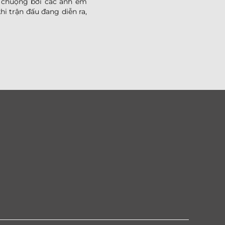
a chuộng bởi các anh em
i trận đấu đang diễn ra,