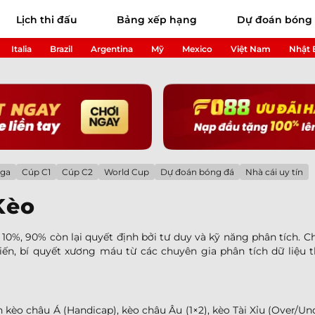
Lịch thi đấu
Bảng xếp hạng
Dự đoán bóng
Italia
Brazil
Argentina
Mỹ
Mexico
Việt Nam
Nhật 
iga
Cúp C1
Cúp C2
World Cup
Dự đoán bóng đá
Nhà cái uy tín
Kèo
10%, 90% còn lại quyết định bởi tư duy và kỹ năng phân tích. 
ến, bí quyết xương máu từ các chuyên gia phân tích dữ liệu t
 kèo châu Á (Handicap), kèo châu Âu (1×2), kèo Tài Xỉu (Over/Un