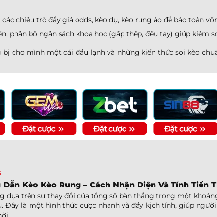
 các chiêu trò đẩy giá odds, kèo dụ, kèo rung ảo để bảo toàn vốn
n, phân bổ ngân sách khoa học (gấp thếp, đều tay) giúp kiểm soá
 bị cho mình một cái đầu lạnh và những kiến thức soi kèo chuẩ
5
 Dẫn Kèo Kèo Rung – Cách Nhận Diện Và Tính Tiền T
g dựa trên sự thay đổi của tổng số bàn thắng trong một khoảng
u. Đây là một hình thức cược nhanh và đầy kịch tính, giúp người
ời...